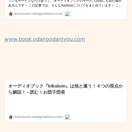
www.book.odangodantyou.com