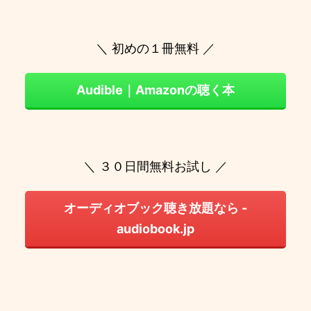
＼ 初めの１冊無料 ／
Audible｜Amazonの聴く本
＼ ３０日間無料お試し ／
オーディオブック聴き放題なら -
audiobook.jp