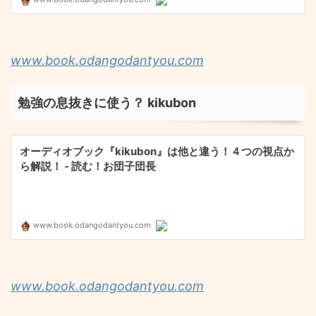
www.book.odangodantyou.com
勉強の息抜きに使う？ kikubon
www.book.odangodantyou.com