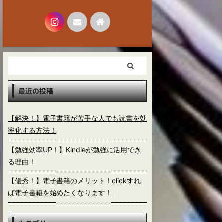
最近の投稿
【解決！】電子書籍が苦手な人でも読書を効
率化する方法！
【勉強効率UP！】Kindleが勉強に活用でき
る理由！
【優秀！】電子書籍のメリット！clickすれ
ば電子書籍を始めたくなります！