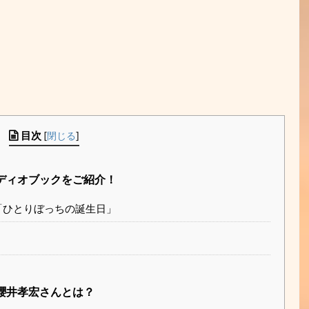
目次
[
閉じる
]
ディオブックをご紹介！
3「ひとりぼっちの誕生日」
櫻井孝宏さんとは？