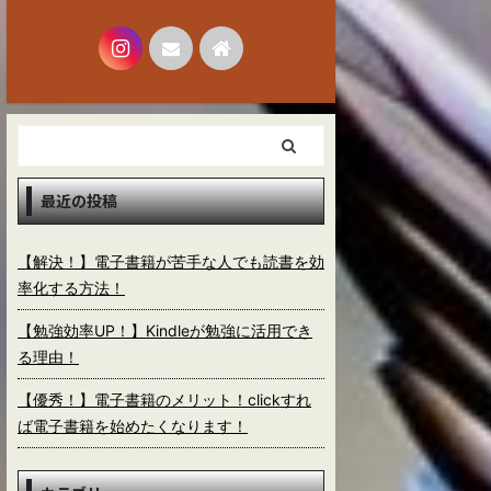
最近の投稿
【解決！】電子書籍が苦手な人でも読書を効
率化する方法！
【勉強効率UP！】Kindleが勉強に活用でき
る理由！
【優秀！】電子書籍のメリット！clickすれ
ば電子書籍を始めたくなります！