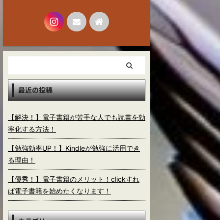
最近の投稿
【解決！】電子書籍が苦手な人でも読書を効
率化する方法！
【勉強効率UP！】Kindleが勉強に活用でき
る理由！
【優秀！】電子書籍のメリット！clickすれ
ば電子書籍を始めたくなります！