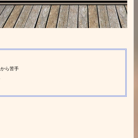
るから苦手
手